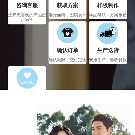
咨询客服
获取方案
样板制作
选择您喜欢的产品进
选择面料，图稿设计
样品确认，方案报价
行咨询
确认订单
生产送货
确认期限，交付定金
安排生产，验收付款
售后服务
7*24小时售后保障