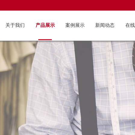
关于我们
产品展示
案例展示
新闻动态
在线