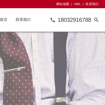
网站地图
|
XML
|
联系我们
18032916788
留言
联系我们