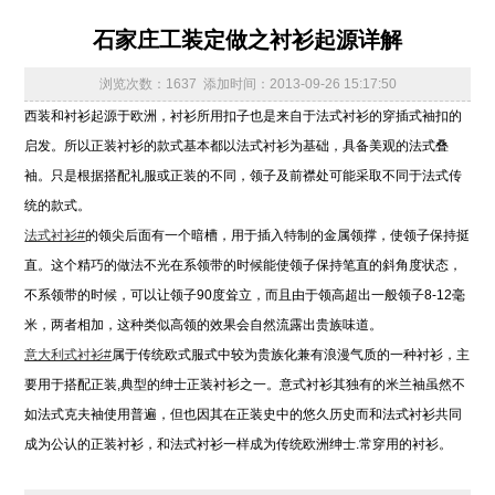
石家庄工装定做之衬衫起源详解
浏览次数：1637 添加时间：2013-09-26 15:17:50
西装和衬衫起源于欧洲，衬衫所用扣子也是来自于法式衬衫的穿插式袖扣的
启发。所以正装衬衫的款式基本都以法式衬衫为基础，具备美观的法式叠
袖。只是根据搭配礼服或正装的不同，领子及前襟处可能采取不同于法式传
统的款式。
法式衬衫#
的领尖后面有一个暗槽，用于插入特制的金属领撑，使领子保持挺
直。这个精巧的做法不光在系领带的时候能使领子保持笔直的斜角度状态，
不系领带的时候，可以让领子90度耸立，而且由于领高超出一般领子8-12毫
米，两者相加，这种类似高领的效果会自然流露出贵族味道。
意大利式衬衫#
属于传统欧式服式中较为贵族化兼有浪漫气质的一种衬衫，主
要用于搭配正装,典型的绅士正装衬衫之一。意式衬衫其独有的米兰袖虽然不
如法式克夫袖使用普遍，但也因其在正装史中的悠久历史而和法式衬衫共同
成为公认的正装衬衫，和法式衬衫一样成为传统欧洲绅士.常穿用的衬衫。