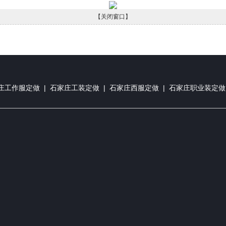
【关闭窗口】
庄工作服定做
|
石家庄工装定做
|
石家庄西服定做
|
石家庄职业装定做