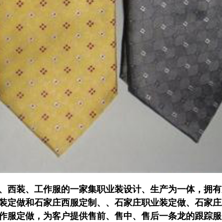
、西装、工作服的一家集职业装设计、生产为一体，拥有
装定做和石家庄西服定制、、石家庄职业装定做、石家庄
作服定做，为客户提供售前、售中、售后一条龙的跟踪服