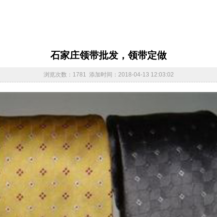
石家庄领带批发，领带定做
浏览次数：1781 添加时间：2018-04-13 12:03:02