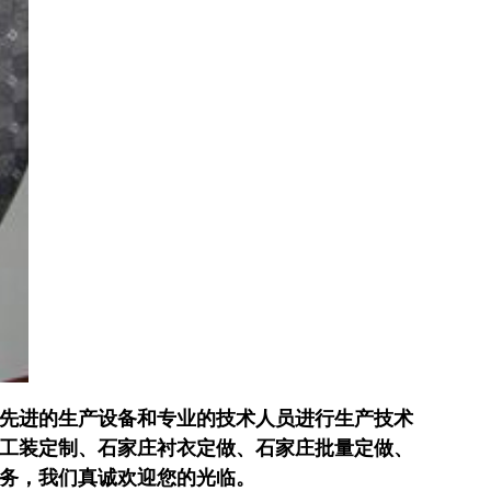
先进的生产设备和专业的技术人员进行生产技术
工装定制、石家庄衬衣定做、石家庄批量定做、
务，我们真诚欢迎您的光临。