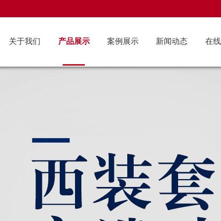
关于我们
产品展示
案例展示
新闻动态
在线