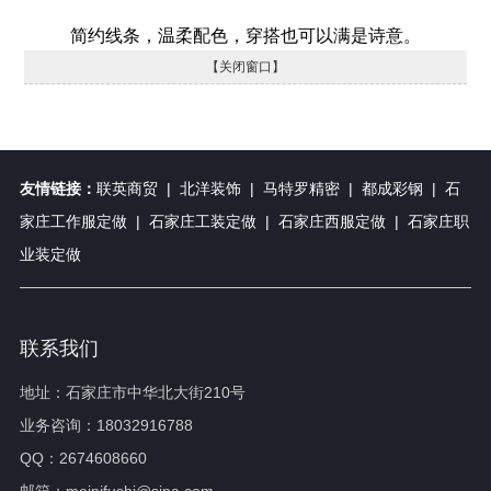
简约线条，温柔配色，穿搭也可以满是诗意。
【关闭窗口】
友情链接：
联英商贸
|
北洋装饰
|
马特罗精密
|
都成彩钢
|
石
家庄工作服定做
|
石家庄工装定做
|
石家庄西服定做
|
石家庄职
业装定做
联系我们
地址：石家庄市中华北大街210号
业务咨询：18032916788
QQ：2674608660
邮箱：meinifushi@sina.com