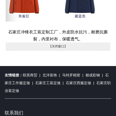
石家庄冲锋衣工装定制工厂，外皮防水抗污，耐磨抗撕
裂，内里衬布，保暖透气。
【关闭窗口】
友情链接：
联英商贸
|
北洋装饰
|
马特罗精密
|
都成彩钢
|
石
家庄工作服定做
|
石家庄工装定做
|
石家庄西服定做
|
石家庄职
业装定做
联系我们