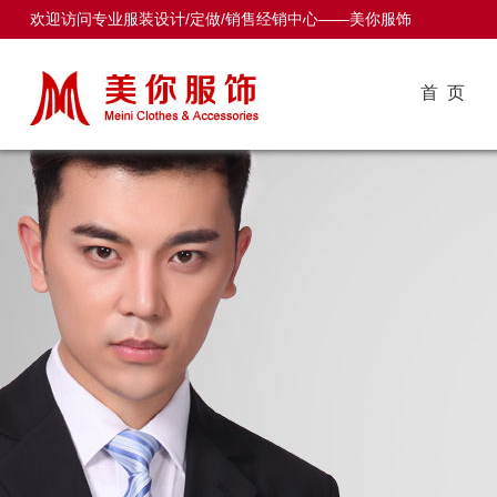
欢迎访问专业服装设计/定做/销售经销中心——美你服饰
首 页