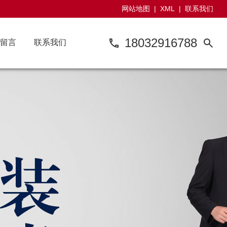
网站地图
|
XML
|
联系我们
18032916788
留言
联系我们