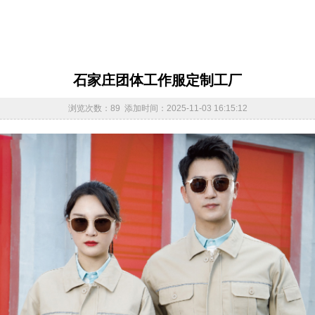
石家庄团体工作服定制工厂
浏览次数：89 添加时间：2025-11-03 16:15:12