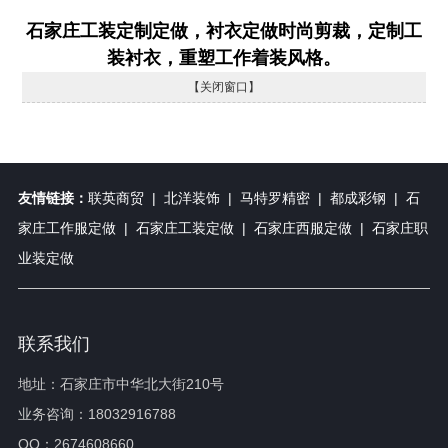
石家庄工装定制定做，衬衣定做时尚剪裁，定制工
装衬衣，重塑工作着装风格。
【关闭窗口】
友情链接：
联英商贸
|
北洋装饰
|
马特罗精密
|
都成彩钢
|
石
家庄工作服定做
|
石家庄工装定做
|
石家庄西服定做
|
石家庄职
业装定做
联系我们
地址：石家庄市中华北大街210号
业务咨询：18032916788
QQ：2674608660