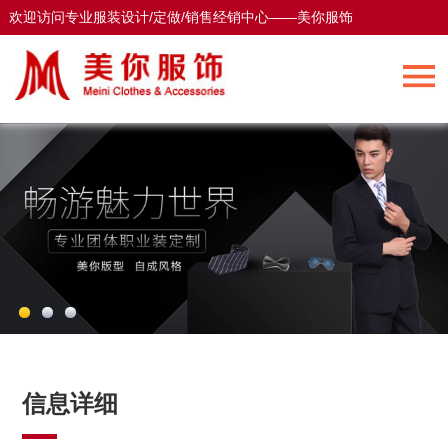
欢迎访问专业服装设计/定做/销售经销中心——美你服饰
欢迎访问专业服装设计/定做/销售经销中心——美你服饰
信息详细