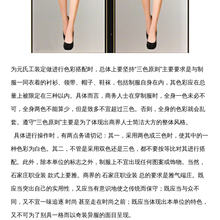
为元氏工装定做进行色彩搭配时，总体上要坚持“三色原则”主要要求是与制
服一同衣着的衬衫、领带、帽子、鞋袜，包括制服自身在内，其色彩应在总
量上被限定在三种以内。具体而言，商务人士在穿制服时，全身一色未必不
可，全身两色不能算少，但是致多不宜超过三色。否则，全身的色彩就会乱
套。遵守“三色原则”主要是为了体现出商界人士简洁大方的整体风格。
具体进行操作时，有两点务请切记：其一，采用两色或三色时，使其中的一
种色彩为白色。其二，不管是采用双色还是三色，都不要按等比对其进行搭
配。此外，除本单位的标志之外，制服上不宜出现任何图案或饰物。当然，
石家庄职业装 款式上要雅。商界的 石家庄职业装 总的要求是雅气端庄。既
应当突出自己的实用性，又应当有意识地使之传统而保守；既应当与众不
同，又不宜一味追逐 时尚 甚至走在时尚之前；既应当体现出本单位的特色，
又不可为了别具一格而以奇装异服的面目呈现。