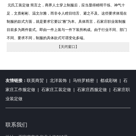
元氏工装定做 简言之，商界人士穿上制服后，应当显得精明干练、神气十
足，文质彬彬、温文尔雅，而非令人瞠目结舌、避之不及。这些要求体现在
制服的款式方面，就是要求它要以“雅”为本。具体而言，石家庄职业装制服
目前多为两件套式。即由一件上装与一件下装所构成。由于行业不同、部门
不同、要求不同，制服的具体款式可谓变化多端。
【关闭窗口】
友情链接：
联英商贸
|
北洋装饰
|
马特罗精密
|
都成彩钢
|
石
家庄工作服定做
|
石家庄工装定做
|
石家庄西服定做
|
石家庄职
业装定做
联系我们