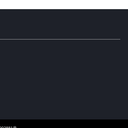
002881号