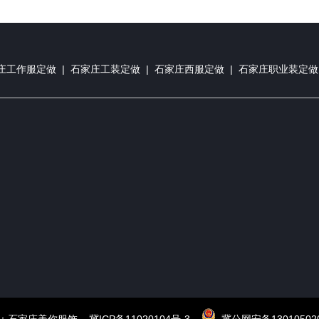
庄工作服定做
|
石家庄工装定做
|
石家庄西服定做
|
石家庄职业装定做
有：石家庄美你服饰
冀ICP备11020104号-3
冀公网安备13010502