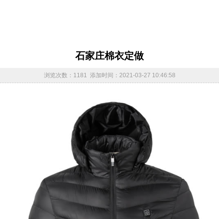
石家庄棉衣定做
浏览次数：1181 添加时间：2021-03-27 10:46:58