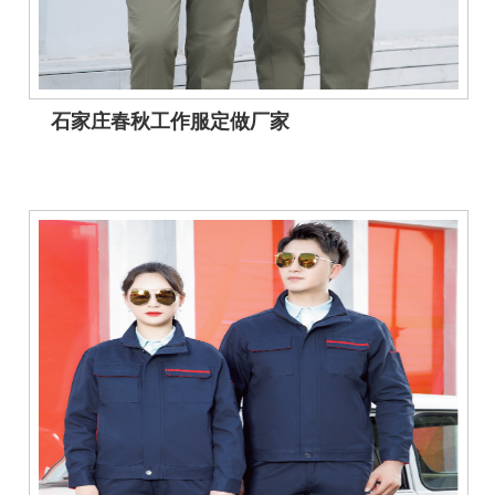
石家庄春秋工作服定做厂家