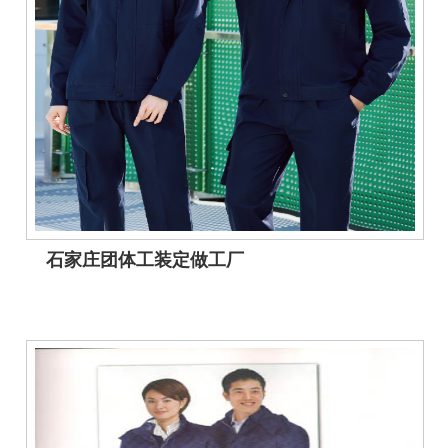
石家庄团体工装定做工厂