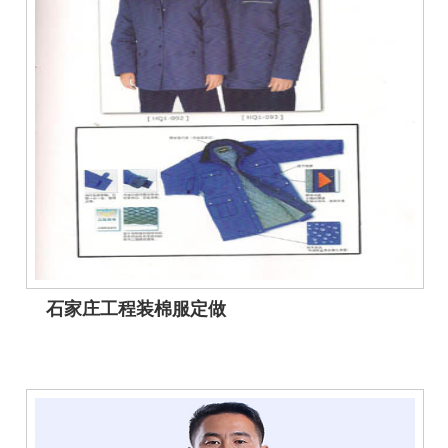
石家庄工程装棉服定做