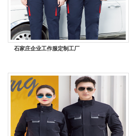
石家庄企业工作服定制工厂