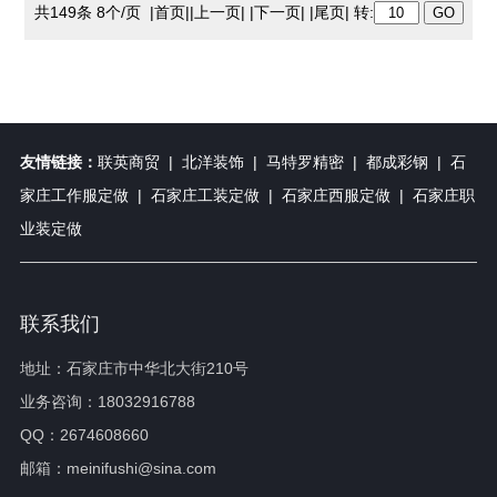
共149条 8个/页
|首页|
|上一页|
|下一页|
|尾页|
转:
友情链接：
联英商贸
|
北洋装饰
|
马特罗精密
|
都成彩钢
|
石
家庄工作服定做
|
石家庄工装定做
|
石家庄西服定做
|
石家庄职
业装定做
联系我们
地址：石家庄市中华北大街210号
业务咨询：18032916788
QQ：2674608660
邮箱：meinifushi@sina.com