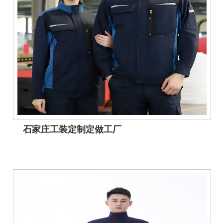
石家庄工装定制定做工厂